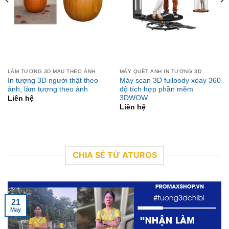
LÀM TƯỢNG 3D MÀU THEO ẢNH
MÁY QUÉT ẢNH IN TƯỢNG 3D
In tượng 3D người thật theo
Máy scan 3D fullbody xoay 360
ảnh, làm tượng theo ảnh
độ tích hợp phần mềm
3DWOW
Liên hệ
Liên hệ
CHIA SẺ TỪ ATUROS
21
May