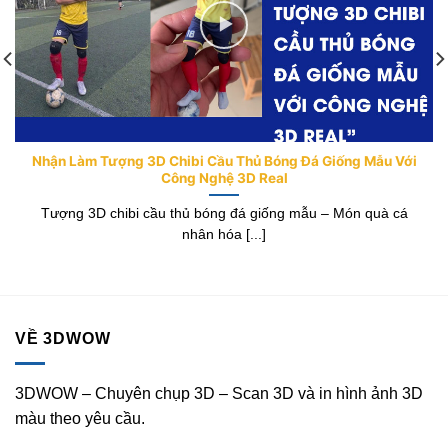
Nhận Làm Tượng 3D Chibi Cầu Thủ Bóng Đá Giống Mẫu Với
Công Nghệ 3D Real
Tượng 3D chibi cầu thủ bóng đá giống mẫu – Món quà cá
nhân hóa [...]
VỀ 3DWOW
3DWOW – Chuyên chụp 3D – Scan 3D và in hình ảnh 3D
màu theo yêu cầu.