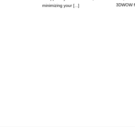
3DWOW for
minimizing your [...]