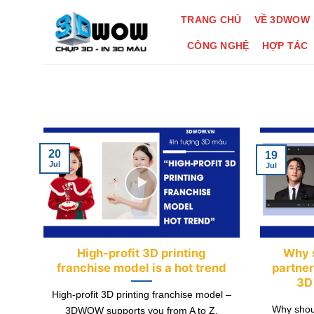
Skip
TRANG CHỦ
VỀ 3DWOW
to
content
CÔNG NGHỆ
HỢP TÁC
20
19
Jul
Jul
High-profit 3D printing
Why 
franchise model is a hot trend
partne
3D
High-profit 3D printing franchise model –
Why shoul
3DWOW supports you from A to Z,