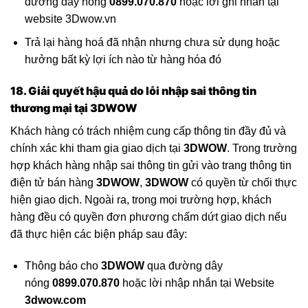
đường dây nóng
0899.070.870
hoặc lời ghi nhắn tại
website 3Dwow.vn
Trả lại hàng hoá đã nhận nhưng chưa sử dụng hoặc
hưởng bất kỳ lợi ích nào từ hàng hóa đó
18. Giải quyết hậu quả do lỗi nhập sai thông tin
thương mại tại
3DWOW
Khách hàng có trách nhiệm cung cấp thông tin đầy đủ và
chính xác khi tham gia giao dịch tại
3DWOW
. Trong trường
hợp khách hàng nhập sai thông tin gửi vào trang thông tin
điện tử bán hàng
3DWOW
,
3DWOW
có quyền từ chối thực
hiện giao dịch. Ngoài ra, trong mọi trường hợp, khách
hàng đều có quyền đơn phương chấm dứt giao dịch nếu
đã thực hiện các biện pháp sau đây:
Thông báo cho
3DWOW
qua đường dây
nóng
0899.070.870
hoặc lời nhập nhắn tại Website
3dwow
.com