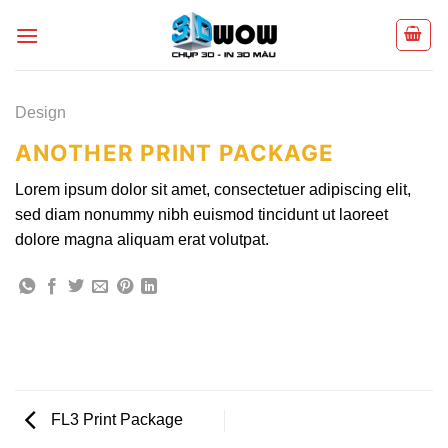
Skip
to
content
Design
ANOTHER PRINT PACKAGE
Lorem ipsum dolor sit amet, consectetuer adipiscing elit,
sed diam nonummy nibh euismod tincidunt ut laoreet
dolore magna aliquam erat volutpat.
FL3 Print Package