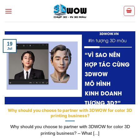
Skip
to
content
19
Jul
Why should you choose to partner with 3DWOW for color 3D
printing business?
Why should you choose to partner with 3DWOW for color 3D
printing business? – What [...]