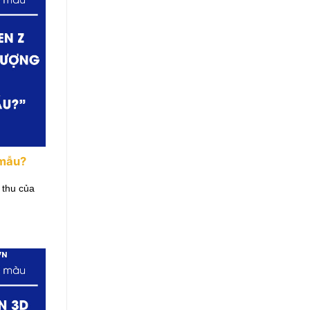
 mẫu?
 thu của