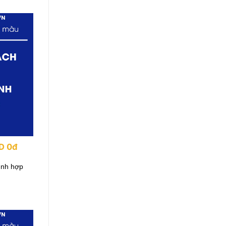
3D 0đ
ình hợp