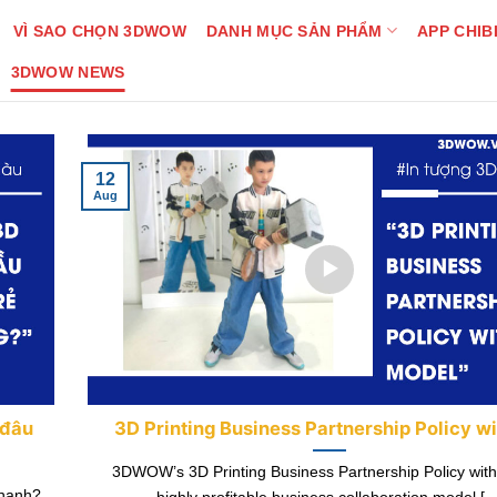
VÌ SAO CHỌN 3DWOW
DANH MỤC SẢN PHẨM
APP CHIB
3DWOW NEWS
12
Aug
 đâu
3D Printing Business Partnership Policy w
3DWOW’s 3D Printing Business Partnership Policy with
nhanh?
highly profitable business collaboration model [...