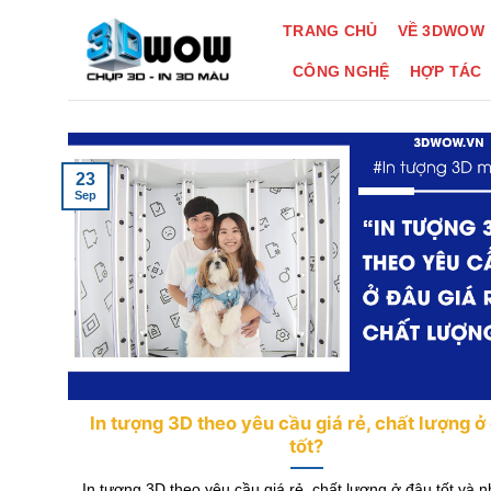
Skip
TRANG CHỦ
VỀ 3DWOW
to
content
CÔNG NGHỆ
HỢP TÁC
23
Sep
In tượng 3D theo yêu cầu giá rẻ, chất lượng ở
tốt?
In tượng 3D theo yêu cầu giá rẻ, chất lượng ở đâu tốt và 