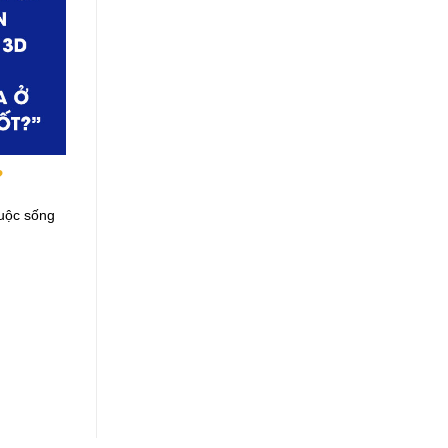
?
cuộc sống