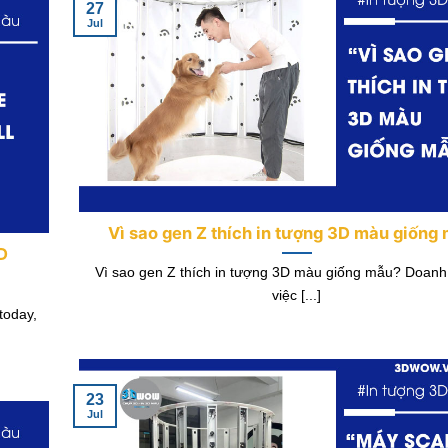
27
Jul
Vì sao gen Z thích in tượng 3D màu giống
D
Vì sao gen Z thích in tượng 3D màu giống mẫu? Doanh
việc [...]
today,
23
Jul