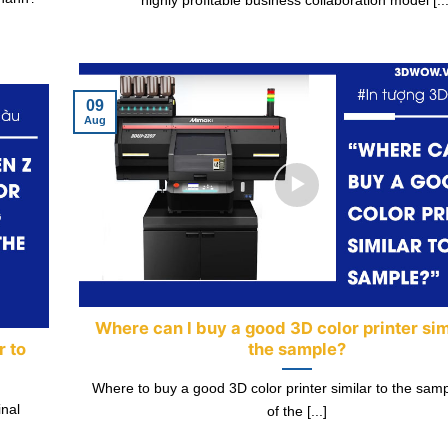
09
Aug
Where can I buy a good 3D color printer sim
r to
the sample?
Where to buy a good 3D color printer similar to the sa
inal
of the [...]