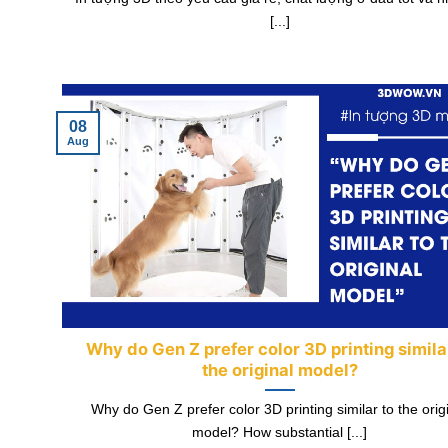
[...]
08
Aug
Why do Gen Z prefer color 3D printing simila
the original model?
Why do Gen Z prefer color 3D printing similar to the orig
model? How substantial [...]