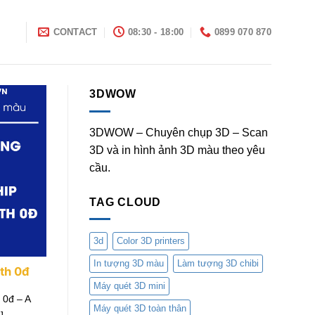
I
CONTACT
08:30 - 18:00
0899 070 870
3DWOW
3DWOW – Chuyên chụp 3D – Scan
3D và in hình ảnh 3D màu theo yêu
cầu.
TAG CLOUD
3d
Color 3D printers
In tượng 3D màu
Làm tượng 3D chibi
ith 0đ
Máy quét 3D mini
 0đ – A
Máy quét 3D toàn thân
]