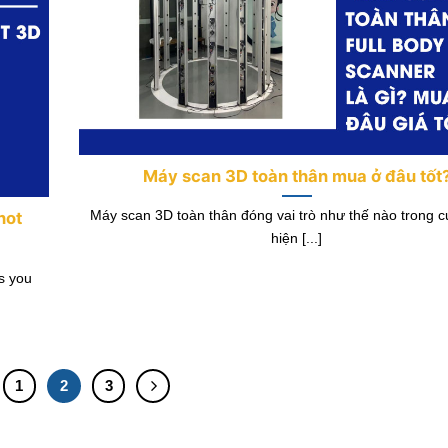
Máy scan 3D toàn thân mua ở đâu tốt
Máy scan 3D toàn thân đóng vai trò như thế nào trong 
hot
hiện [...]
s you
1
2
3