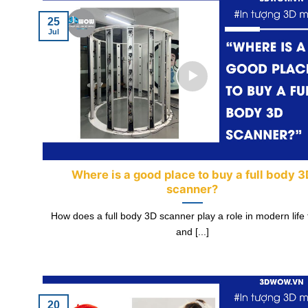
25
Jul
Where is a good place to buy a full body 3
scanner?
How does a full body 3D scanner play a role in modern life 
and [...]
20