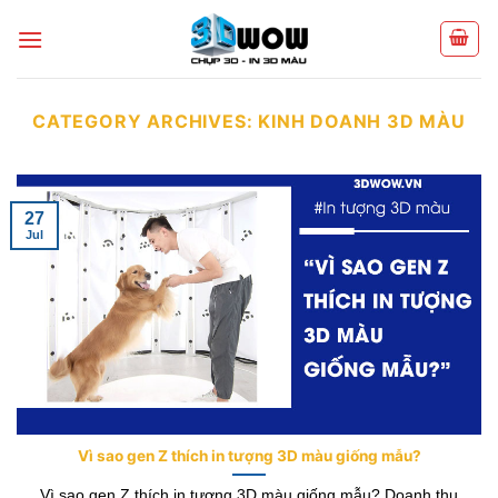
Skip
to
content
CATEGORY ARCHIVES:
KINH DOANH 3D MÀU
27
Jul
Vì sao gen Z thích in tượng 3D màu giống mẫu?
Vì sao gen Z thích in tượng 3D màu giống mẫu? Doanh thu