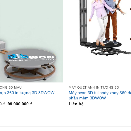
ƯỢNG 3D MÀU
MÁY QUÉT ẢNH IN TƯỢNG 3D
chụp 360 in tượng 3D 3DWOW
Máy scan 3D fullbody xoay 360 đ
phần mềm 3DWOW
00
₫
99.000.000
₫
Liên hệ