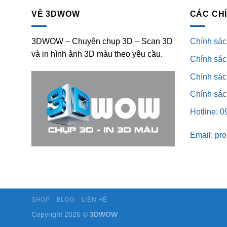
VỀ 3DWOW
CÁC CH
3DWOW – Chuyên chụp 3D – Scan 3D
Chính sác
và in hình ảnh 3D màu theo yêu cầu.
Chính sác
Chính sách
Chính sác
Hotline: 
Email: pr
SHOP
BLOG
LIÊN HỆ
Copyright 2026 ©
3DWOW