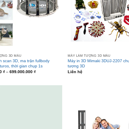
ƯỢNG 3D MÀU
MÁY LÀM TƯỢNG 3D MÀU
 scan 3D, ma trận fullbody
Máy in 3D Mimaki 3DUJ-2207 chu
uros, thời gian chụp 1s
tượng 3D
00
₫
–
699.000.000
₫
Liên hệ