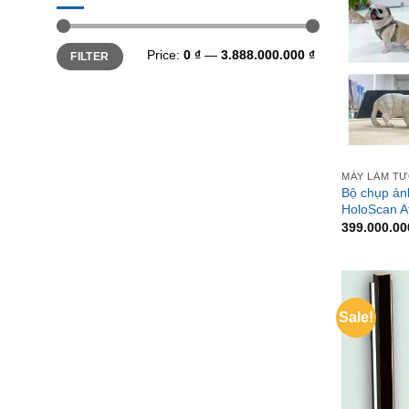
Min
Max
Price:
0 ₫
—
3.888.000.000 ₫
FILTER
price
price
MÁY LÀM T
Bộ chụp ảnh
HoloScan At
399.000.0
Sale!