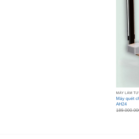
MÁY LÀM T
Máy quét 
AH24
189.000.0