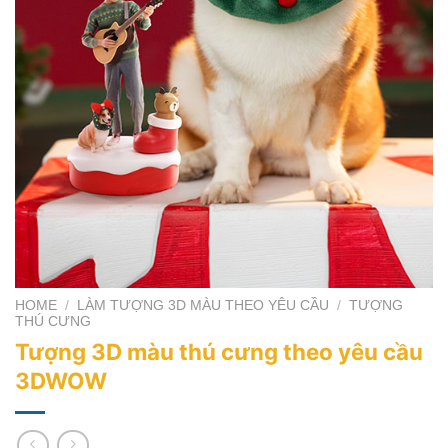
HOME
/
LÀM TƯỢNG 3D MÀU THEO YÊU CẦU
/
TƯỢNG
THÚ CƯNG
Tượng 3D màu thú cưng theo yêu cầu
3DWOW