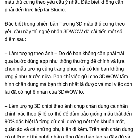
màu thú cưng theo yêu cầu ý nhất. Đặc biệt không cần
phải đến trực tiếp tại Studio.
Đặc biệt trong phiên bản Tượng 3D màu thú cưng theo
yêu cầu này thì nghệ nhân 3DWOW đã cải tiến một số
điểm sau:
– Làm tượng theo ảnh – Do đó bạn không cần phải trải
qua bước dùng app như thông thường để chỉnh và lựa
chọn mẫu tượng cùng trang phục mà có khi bạn không
ưng ý như trước nữa. Bạn chỉ việc gửi cho 3DWOW tấm
hình chân dung mà bạn thích nhất là được và mọi việc còn
lại đã có nghệ nhân của 3DWOW lo.
– Làm tượng 3D chibi theo ảnh chụp chân dung cá nhân
chính xác theo tỷ lệ cơ thể để đảm bảo giống mẫu thật đến
90% đặc biệt là từng cử chỉ, đường nét trên khuôn mặt,
quần áo và cả những phụ kiện đi kèm. Trên ảnh chân dung
có những gì thì nghệ nhân cũng đảm bảo tạo ra đầy đủ và