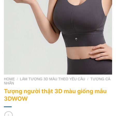
HOME
/
LÀM TƯỢNG 3D MÀU THEO YÊU CẦU
/
TƯỢNG CÁ
NHÂN
Tượng người thật 3D màu giống mẫu
3DWOW